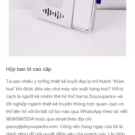
Hộp bao bì cao cấp
Tại sao nhiều ý tưởng thiết kế tuyệt đẹp lại trở thành “thảm
họa” khi được đưa vào nhà máy sản xuất hàng loạt? Với tư
cách là người kế nhiệm thế hệ thứ hai tại Doyoupacks—và
tốt nghiệp ngành thiết kế truyền thông trực quan—bạn có
thể liên hệ với tôi bất cứ lúc nào qua WhatsApp theo số +86
18060967204 hoặc qua email theo địa chỉ
pansy@doyoupacks.com. Công việc hàng ngày của tôi là
dành riêng để giải quyết điểm yếu của ngành này. Lấy Hộp