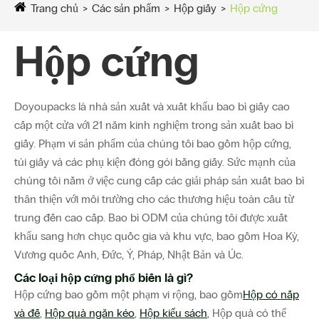
Trang chủ
Các sản phẩm
Hộp giấy
Hộp cứng
Hộp cứng
Doyoupacks là nhà sản xuất và xuất khẩu bao bì giấy cao
cấp một cửa với 21 năm kinh nghiệm trong sản xuất bao bì
giấy. Phạm vi sản phẩm của chúng tôi bao gồm hộp cứng,
túi giấy và các phụ kiện đóng gói bằng giấy. Sức mạnh của
chúng tôi nằm ở việc cung cấp các giải pháp sản xuất bao bì
thân thiện với môi trường cho các thương hiệu toàn cầu từ
trung đến cao cấp. Bao bì ODM của chúng tôi được xuất
khẩu sang hơn chục quốc gia và khu vực, bao gồm Hoa Kỳ,
Vương quốc Anh, Đức, Ý, Pháp, Nhật Bản và Úc.
Các loại hộp cứng phổ biến là gì?
Hộp cứng bao gồm một phạm vi rộng, bao gồm
Hộp có nắp
và đế
,
Hộp quà ngăn kéo
,
Hộp kiểu sách
, Hộp quà có thể