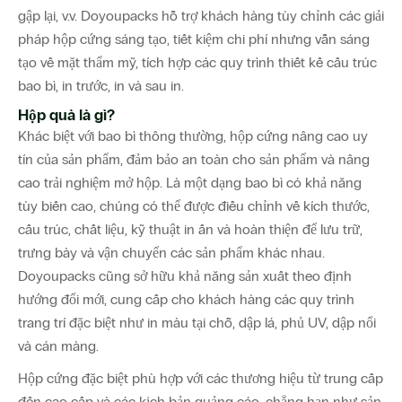
gập lại, v.v. Doyoupacks hỗ trợ khách hàng tùy chỉnh các giải
pháp hộp cứng sáng tạo, tiết kiệm chi phí nhưng vẫn sáng
tạo về mặt thẩm mỹ, tích hợp các quy trình thiết kế cấu trúc
bao bì, in trước, in và sau in.
Hộp quà là gì?
Khác biệt với bao bì thông thường, hộp cứng nâng cao uy
tín của sản phẩm, đảm bảo an toàn cho sản phẩm và nâng
cao trải nghiệm mở hộp. Là một dạng bao bì có khả năng
tùy biến cao, chúng có thể được điều chỉnh về kích thước,
cấu trúc, chất liệu, kỹ thuật in ấn và hoàn thiện để lưu trữ,
trưng bày và vận chuyển các sản phẩm khác nhau.
Doyoupacks cũng sở hữu khả năng sản xuất theo định
hướng đổi mới, cung cấp cho khách hàng các quy trình
trang trí đặc biệt như in màu tại chỗ, dập lá, phủ UV, dập nổi
và cán màng.
Hộp cứng đặc biệt phù hợp với các thương hiệu từ trung cấp
đến cao cấp và các kịch bản quảng cáo, chẳng hạn như sản