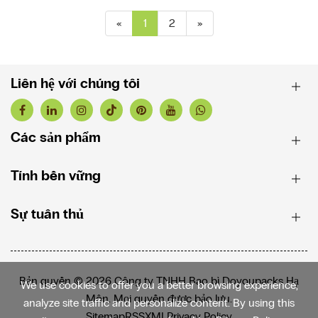
«
1
2
»
Liên hệ với chúng tôi
Các sản phẩm
Tính bền vững
Sự tuân thủ
Bản quyền © 2026 Công ty TNHH Bao bì Doyoupacks Hạ
We use cookies to offer you a better browsing experience,
Môn. Mọi quyền được bảo lưu.
analyze site traffic and personalize content. By using this
Sitemap
RSS
XML
Privacy Policy