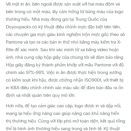
Về mặt in ấn, bên ngoài được sản xuất với hai màu đốm và
bên trong có một màu, lấy cảm hứng từ bảng màu của logo
thương hiệu. Nhà máy đóng gói tại Trung Quốc của
Doyoupacks có kỹ thuật điều chỉnh mực đặc biệt tiên tiến,
các chuyên gia mực giàu kinh nghiệm trộn mực gốc theo số
Pantone và tạo ra các bản in thử nhỏ bằng máy kiểm tra X-
Rite để xác minh. Sau khi xác minh từ xa bằng video hoặc
ảnh, nhà cung cấp hộp giấy của chúng tôi sẽ đảm bảo rằng
Hộp giấy đăng ký thành phẩm khớp với mẫu Pantone với độ
chính xác 97%–99%. Việc in ấn được thực hiện trong xưởng
có kiểm soát khí hậu, được chứng nhận ISO9001, với thiết bị
in KBA điều chỉnh chính xác màu sắc để đảm bảo đầu ra ổn
định và nhất quán trên quy mô lớn.
Hơn nữa, để tạo cảm giác cao cấp, logo được in và dập nổi,
mang lại hiệu ứng nâng cao giúp nâng cao khả năng hiển
thị thương hiệu. Cùng với lớp phủ mờ toàn diện, kết quả tổng
thể là hình ảnh thương hiệu sang trọng và tinh tế. Kỹ thuật