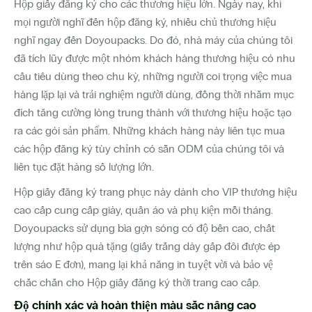
Hộp giấy đăng ký cho các thương hiệu lớn. Ngày nay, khi
mọi người nghĩ đến hộp đăng ký, nhiều chủ thương hiệu
nghĩ ngay đến Doyoupacks. Do đó, nhà máy của chúng tôi
đã tích lũy được một nhóm khách hàng thương hiệu có nhu
cầu tiêu dùng theo chu kỳ, những người coi trọng việc mua
hàng lặp lại và trải nghiệm người dùng, đồng thời nhằm mục
đích tăng cường lòng trung thành với thương hiệu hoặc tạo
ra các gói sản phẩm. Những khách hàng này liên tục mua
các hộp đăng ký tùy chỉnh có sẵn ODM của chúng tôi và
liên tục đặt hàng số lượng lớn.
Hộp giấy đăng ký trang phục này dành cho VIP thương hiệu
cao cấp cung cấp giày, quần áo và phụ kiện mỗi tháng.
Doyoupacks sử dụng bìa gợn sóng có độ bền cao, chất
lượng như hộp quà tặng (giấy trắng dày gấp đôi được ép
trên sáo E đơn), mang lại khả năng in tuyệt vời và bảo vệ
chắc chắn cho Hộp giấy đăng ký thời trang cao cấp.
Độ chính xác và hoàn thiện màu sắc nâng cao