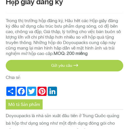
Hộp giấy đăng ký
Trong thị trường hộp đăng ký, Hầu hết các Hộp giấy đăng
ký đều sử dụng cấu trúc bưu phẩm dạng sóng, có độ bền
cao, chống va đập, Giá thấp, lý tưởng cho việc bán buôn số
lượng lớn với chi phí thấp hơn nhiều so với hộp quà tặng
truyền thống. Những hộp do Doyoupacks cung cấp này
cũng mang lại màn hình hấp dẫn về mặt hình ảnh và trải
nghiệm mở hộp cao cấp.
MOQ: 200 miếng
Gửi yêu cầu

Chia sẻ:
Share
Facebook
Twitter
Pinterest
LinkedIn
Mô tả Sản phẩm
Doyoupacks là nhà sản xuất đầu tiên ở Trung Quốc quảng
bá hộp thư dạng sóng như một định dạng đóng gói cho