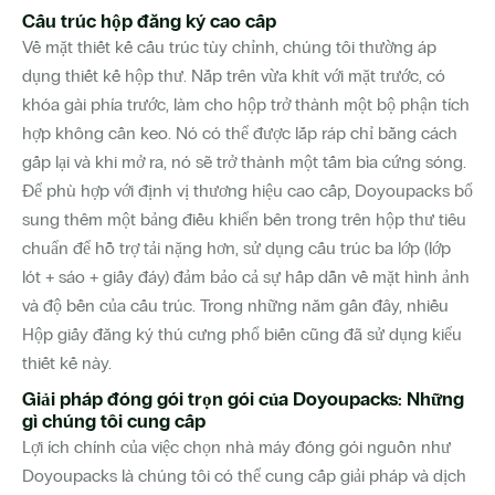
Cấu trúc hộp đăng ký cao cấp
Về mặt thiết kế cấu trúc tùy chỉnh, chúng tôi thường áp
dụng thiết kế hộp thư. Nắp trên vừa khít với mặt trước, có
khóa gài phía trước, làm cho hộp trở thành một bộ phận tích
hợp không cần keo. Nó có thể được lắp ráp chỉ bằng cách
gấp lại và khi mở ra, nó sẽ trở thành một tấm bìa cứng sóng.
Để phù hợp với định vị thương hiệu cao cấp, Doyoupacks bổ
sung thêm một bảng điều khiển bên trong trên hộp thư tiêu
chuẩn để hỗ trợ tải nặng hơn, sử dụng cấu trúc ba lớp (lớp
lót + sáo + giấy đáy) đảm bảo cả sự hấp dẫn về mặt hình ảnh
và độ bền của cấu trúc. Trong những năm gần đây, nhiều
Hộp giấy đăng ký thú cưng phổ biến cũng đã sử dụng kiểu
thiết kế này.
Giải pháp đóng gói trọn gói của Doyoupacks: Những
gì chúng tôi cung cấp
Lợi ích chính của việc chọn nhà máy đóng gói nguồn như
Doyoupacks là chúng tôi có thể cung cấp giải pháp và dịch