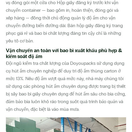
vụ đóng gói một cửa cho Hộp giấy đăng ký trước khi vận
chuyển container — bao gồm in, hoàn thiện, đóng gói và
xếp hàng — đồng thời chủ động quản lý độ ẩm cho vận
chuyển đường biển đường dài. Bán hộp giấy đăng ký trang
phục giá rẻ và bao bì chất lượng đáng tin cậy chỉ là những
yếu tố cơ bản.
Vận chuyển an toàn với bao bì xuất khẩu phù hợp &
kiểm soát độ ẩm
Đội ngũ kiểm tra chất lượng của Doyoupacks sử dụng dụng
cụ hút ẩm chuyên nghiệp để duy trì độ ẩm thùng carton ở
mức 13%. Nếu độ ẩm vượt quá mức này, nhà máy chúng tôi
sử dụng các phòng hút ẩm chuyên dụng được trang bị thiết
bị sấy bao bì giấy chuyên dụng để hút ẩm sâu cho bìa cứng,
đảm bảo bìa luôn khô ráo trong suốt quá trình bảo quản và
vận chuyển, đặc biệt là vào mùa mưa.